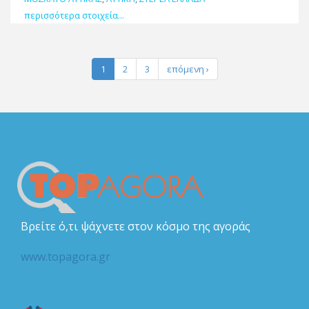
περισσότερα στοιχεία...
1
2
3
επόμενη ›
Βρείτε ό,τι ψάχνετε στον κόσμο της αγοράς
www.topagora.gr