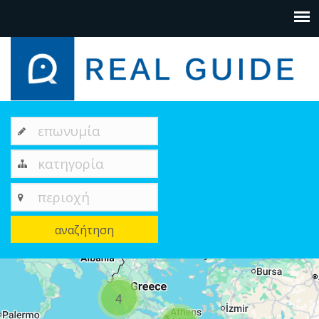
επωνυμία
κατηγορία
περιοχή
αναζήτηση
+
4
−