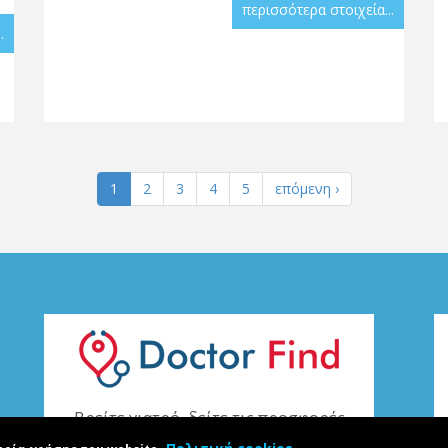
περισσότερα στοιχεία...
.
1
2
3
4
5
επόμενη ›
Βρείτε γιατρό, δείτε τις προσφορές
του και διαβάστε ιατρικά άρθρα