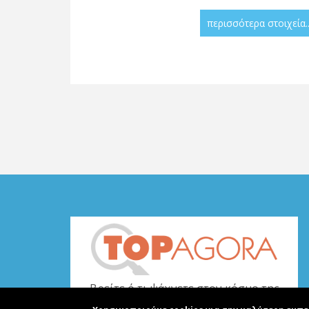
περισσότερα στοιχεία..
Βρείτε ό,τι ψάχνετε στον κόσμο της
αγοράς