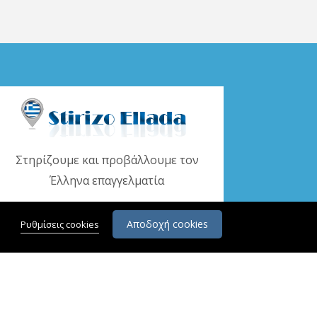
Στηρίζουμε και προβάλλουμε τον
Έλληνα επαγγελματία
www.stirizoellada.gr
Αποδοχή cookies
Ρυθμίσεις cookies
.Ε.Μ.Η.: 132386501000.