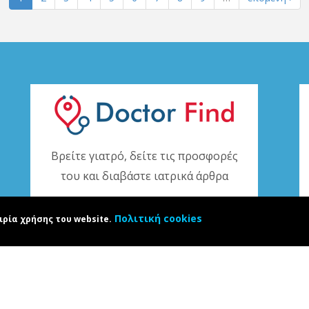
Βρείτε γιατρό, δείτε τις προσφορές
του και διαβάστε ιατρικά άρθρα
www.doctorfind.gr
Πολιτική cookies
ιρία χρήσης του website.
e.gr. Developed by
Karapoulitidou ltd
. All rights reserved. ΑΡΙΘΜΟΣ Γ