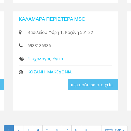
ΚΑΛΑΜΑΡΑ ΠΕΡΙΣΤΕΡΑ MSC
Βασιλείου Φόρη 1, Κοζάνη 501 32
6988186386
Ψυχολόγοι
,
Υγεία
ΚΟΖΑΝΗ
,
ΜΑΚΕΔΟΝΙΑ
.
περισσότερα στοιχεία...
1
2
3
4
5
6
7
8
9
…
επόμενη ›