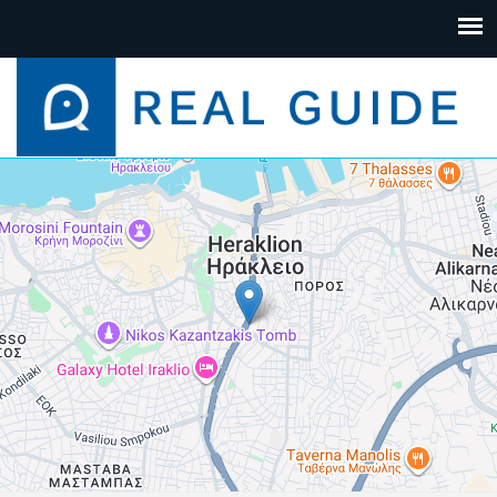
+
−
Leaflet
| Map data ©
Google