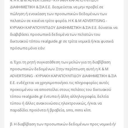
4. Η K & M ADVERTISING - ΚΥΡΙΑΚΗ ΚΑΡΑΠΟΥΛΙΤΙΔΟΥ
ΔΙΑΦΗΜΙΣΤΙΚΗ & ΣΙΑ Ε.Ε. δεσμεύεται να μην προβεί σε
πώληση ή ενοικίαση των προσωπικών δεδομένων των
πελατών σε κανένα τρίτο φορέα. Η K & M ADVERTISING -
ΚΥΡΙΑΚΗ ΚΑΡΑΠΟΥΛΙΤΙΔΟΥ ΔΙΑΦΗΜΙΣΤΙΚΗ & ΣΙΑ Ε.Ε. δύναται να
διαβιβάσει προσωπικά δεδομένα των πελατών του
δικτυακού τόπου realguide.gr σε τρίτα νομικά ή/και φυσικά
πρόσωπα μόνο εάν:
α. Έχει τη ρητή συγκατάθεση των μελών για τη διαβίβαση
προσωπικών δεδομένων. Στην περίπτωση αυτή η K & M
ADVERTISING - ΚΥΡΙΑΚΗ ΚΑΡΑΠΟΥΛΙΤΙΔΟΥ ΔΙΑΦΗΜΙΣΤΙΚΗ & ΣΙΑ
Ε.Ε. ενδέχεται να χρησιμοποιήσει τις πληροφορίες αυτές
προκειμένου να αποστείλει στους πελάτες του δικτυακού
τόπου realguide.gr έντυπα ή άλλη αλληλογραφία, δελτία
τύπου ή άλλες ανακοινώσεις ηλεκτρονικώς, ή/και να
παραδίδει προϊόντα ή βραβεία, sms, mms κλπ.
β. Η διαβίβαση των προσωπικών δεδομένων προς νομικά ή/