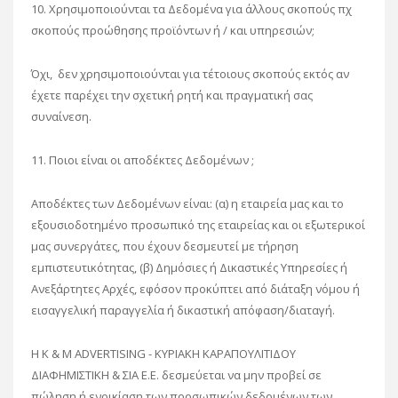
10. Χρησιμοποιούνται τα Δεδομένα για άλλους σκοπούς πχ
σκοπούς προώθησης προϊόντων ή / και υπηρεσιών;
Όχι, δεν χρησιμοποιούνται για τέτοιους σκοπούς εκτός αν
έχετε παρέχει την σχετική ρητή και πραγματική σας
συναίνεση.
11. Ποιοι είναι οι αποδέκτες Δεδομένων ;
Αποδέκτες των Δεδομένων είναι: (α) η εταιρεία μας και το
εξουσιοδοτημένο προσωπικό της εταιρείας και οι εξωτερικοί
μας συνεργάτες, που έχουν δεσμευτεί με τήρηση
εμπιστευτικότητας, (β) Δημόσιες ή Δικαστικές Υπηρεσίες ή
Ανεξάρτητες Αρχές, εφόσον προκύπτει από διάταξη νόμου ή
εισαγγελική παραγγελία ή δικαστική απόφαση/διαταγή.
Η K & M ADVERTISING - ΚΥΡΙΑΚΗ ΚΑΡΑΠΟΥΛΙΤΙΔΟΥ
ΔΙΑΦΗΜΙΣΤΙΚΗ & ΣΙΑ Ε.Ε. δεσμεύεται να μην προβεί σε
πώληση ή ενοικίαση των προσωπικών δεδομένων των