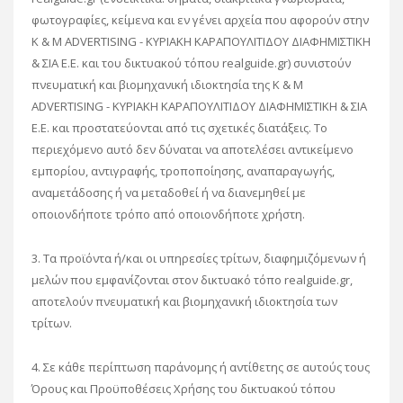
φωτογραφίες, κείμενα και εν γένει αρχεία που αφορούν στην
K & M ADVERTISING - ΚΥΡΙΑΚΗ ΚΑΡΑΠΟΥΛΙΤΙΔΟΥ ΔΙΑΦΗΜΙΣΤΙΚΗ
& ΣΙΑ Ε.Ε. και του δικτυακού τόπου realguide.gr) συνιστούν
πνευματική και βιομηχανική ιδιοκτησία της K & M
ADVERTISING - ΚΥΡΙΑΚΗ ΚΑΡΑΠΟΥΛΙΤΙΔΟΥ ΔΙΑΦΗΜΙΣΤΙΚΗ & ΣΙΑ
Ε.Ε. και προστατεύονται από τις σχετικές διατάξεις. Το
περιεχόμενο αυτό δεν δύναται να αποτελέσει αντικείμενο
εμπορίου, αντιγραφής, τροποποίησης, αναπαραγωγής,
αναμετάδοσης ή να μεταδοθεί ή να διανεμηθεί με
οποιονδήποτε τρόπο από οποιονδήποτε χρήστη.
3. Τα προϊόντα ή/και οι υπηρεσίες τρίτων, διαφημιζόμενων ή
μελών που εμφανίζονται στον δικτυακό τόπο realguide.gr,
αποτελούν πνευματική και βιομηχανική ιδιοκτησία των
τρίτων.
4. Σε κάθε περίπτωση παράνομης ή αντίθετης σε αυτούς τους
Όρους και Προϋποθέσεις Χρήσης του δικτυακού τόπου