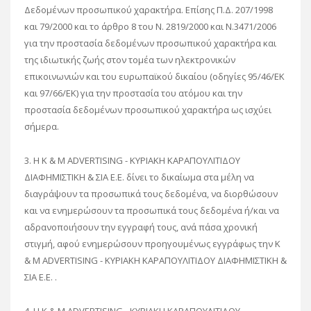
Δεδομένων προσωπικού χαρακτήρα. Επίσης Π.Δ. 207/1998
και 79/2000 και το άρθρο 8 του Ν. 2819/2000 και Ν.3471/2006
για την προστασία δεδομένων προσωπικού χαρακτήρα και
της ιδιωτικής ζωής στον τομέα των ηλεκτρονικών
επικοινωνιών και του ευρωπαϊκού δικαίου (οδηγίες 95/46/ΕΚ
και 97/66/ΕΚ) για την προστασία του ατόμου και την
προστασία δεδομένων προσωπικού χαρακτήρα ως ισχύει
σήμερα.
3. Η K & M ADVERTISING - ΚΥΡΙΑΚΗ ΚΑΡΑΠΟΥΛΙΤΙΔΟΥ
ΔΙΑΦΗΜΙΣΤΙΚΗ & ΣΙΑ Ε.Ε. δίνει το δικαίωμα στα μέλη να
διαγράψουν τα προσωπικά τους δεδομένα, να διορθώσουν
και να ενημερώσουν τα προσωπικά τους δεδομένα ή/και να
αδρανοποιήσουν την εγγραφή τους, ανά πάσα χρονική
στιγμή, αφού ενημερώσουν προηγουμένως εγγράφως την K
& M ADVERTISING - ΚΥΡΙΑΚΗ ΚΑΡΑΠΟΥΛΙΤΙΔΟΥ ΔΙΑΦΗΜΙΣΤΙΚΗ &
ΣΙΑ Ε.Ε. .