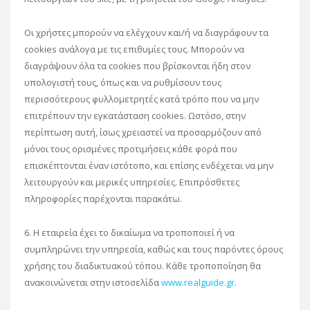
Οι χρήστες μπορούν να ελέγχουν και/ή να διαγράφουν τα
cookies ανάλογα με τις επιθυμίες τους. Μπορούν να
διαγράψουν όλα τα cookies που βρίσκονται ήδη στον
υπολογιστή τους, όπως και να ρυθμίσουν τους
περισσότερους φυλλομετρητές κατά τρόπο που να μην
επιτρέπουν την εγκατάσταση cookies. Ωστόσο, στην
περίπτωση αυτή, ίσως χρειαστεί να προσαρμόζουν από
μόνοι τους ορισμένες προτιμήσεις κάθε φορά που
επισκέπτονται έναν ιστότοπο, και επίσης ενδέχεται να μην
λειτουργούν και μερικές υπηρεσίες. Επιπρόσθετες
πληροφορίες παρέχονται παρακάτω.
6. Η εταιρεία έχει το δικαίωμα να τροποποιεί ή να
συμπληρώνει την υπηρεσία, καθώς και τους παρόντες όρους
χρήσης του διαδικτυακού τόπου. Κάθε τροποποίηση θα
ανακοινώνεται στην ιστοσελίδα
www.realguide.gr
.