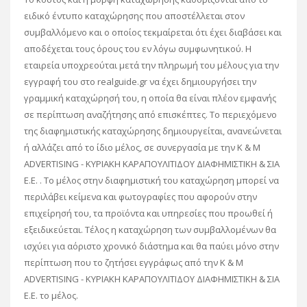
ειδικό έντυπο καταχώρησης που αποστέλλεται στον
συμβαλλόμενο και ο οποίος τεκμαίρεται ότι έχει διαβάσει και
αποδέχεται τους όρους του εν λόγω συμφωνητικού. Η
εταιρεία υποχρεούται μετά την πληρωμή του μέλους για την
εγγραφή του στο realguide.gr να έχει δημιουργήσει την
γραμμική καταχώρησή του, η οποία θα είναι πλέον εμφανής
σε περίπτωση αναζήτησης από επισκέπτες. Το περιεχόμενο
της διαφημιστικής καταχώρησης δημιουργείται, ανανεώνεται
ή αλλάζει από το ίδιο μέλος, σε συνεργασία με την K & M
ADVERTISING - ΚΥΡΙΑΚΗ ΚΑΡΑΠΟΥΛΙΤΙΔΟΥ ΔΙΑΦΗΜΙΣΤΙΚΗ & ΣΙΑ
Ε.Ε. . Το μέλος στην διαφημιστική του καταχώρηση μπορεί να
περιλάβει κείμενα και φωτογραφίες που αφορούν στην
επιχείρησή του, τα προϊόντα και υπηρεσίες που προωθεί ή
εξειδικεύεται. Τέλος η καταχώρηση των συμβαλλομένων θα
ισχύει για αόριστο χρονικό διάστημα και θα παύει μόνο στην
περίπτωση που το ζητήσει εγγράφως από την K & M
ADVERTISING - ΚΥΡΙΑΚΗ ΚΑΡΑΠΟΥΛΙΤΙΔΟΥ ΔΙΑΦΗΜΙΣΤΙΚΗ & ΣΙΑ
Ε.Ε. το μέλος.