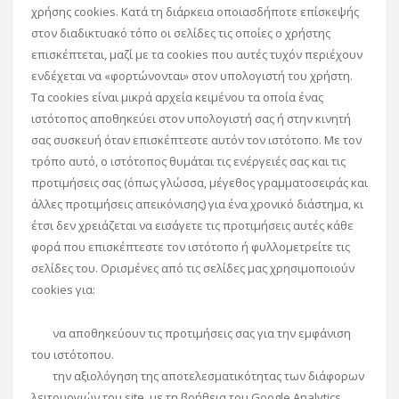
χρήσης cookies. Κατά τη διάρκεια οποιασδήποτε επίσκεψής
στον διαδικτυακό τόπο οι σελίδες τις οποίες ο χρήστης
επισκέπτεται, μαζί με τα cookies που αυτές τυχόν περιέχουν
ενδέχεται να «φορτώνονται» στον υπολογιστή του χρήστη.
Τα cookies είναι μικρά αρχεία κειμένου τα οποία ένας
ιστότοπος αποθηκεύει στον υπολογιστή σας ή στην κινητή
σας συσκευή όταν επισκέπτεστε αυτόν τον ιστότοπο. Με τον
τρόπο αυτό, ο ιστότοπος θυμάται τις ενέργειές σας και τις
προτιμήσεις σας (όπως γλώσσα, μέγεθος γραμματοσειράς και
άλλες προτιμήσεις απεικόνισης) για ένα χρονικό διάστημα, κι
έτσι δεν χρειάζεται να εισάγετε τις προτιμήσεις αυτές κάθε
φορά που επισκέπτεστε τον ιστότοπο ή φυλλομετρείτε τις
σελίδες του. Ορισμένες από τις σελίδες μας χρησιμοποιούν
cookies για:
να αποθηκεύουν τις προτιμήσεις σας για την εμφάνιση
του ιστότοπου.
την αξιολόγηση της αποτελεσματικότητας των διάφορων
λειτουργιών του site, με τη βοήθεια του Google Analytics.