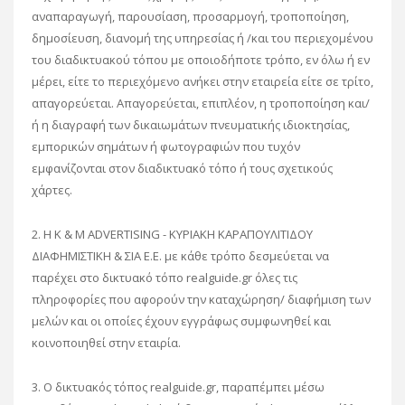
αναπαραγωγή, παρουσίαση, προσαρμογή, τροποποίηση,
δημοσίευση, διανομή της υπηρεσίας ή /και του περιεχομένου
του διαδικτυακού τόπου με οποιοδήποτε τρόπο, εν όλω ή εν
μέρει, είτε το περιεχόμενο ανήκει στην εταιρεία είτε σε τρίτο,
απαγορεύεται. Απαγορεύεται, επιπλέον, η τροποποίηση και/
ή η διαγραφή των δικαιωμάτων πνευματικής ιδιοκτησίας,
εμπορικών σημάτων ή φωτογραφιών που τυχόν
εμφανίζονται στον διαδικτυακό τόπο ή τους σχετικούς
χάρτες.
2. Η K & M ADVERTISING - ΚΥΡΙΑΚΗ ΚΑΡΑΠΟΥΛΙΤΙΔΟΥ
ΔΙΑΦΗΜΙΣΤΙΚΗ & ΣΙΑ Ε.Ε. με κάθε τρόπο δεσμεύεται να
παρέχει στο δικτυακό τόπο realguide.gr όλες τις
πληροφορίες που αφορούν την καταχώρηση/ διαφήμιση των
μελών και οι οποίες έχουν εγγράφως συμφωνηθεί και
κοινοποιηθεί στην εταιρία.
3. Ο δικτυακός τόπος realguide.gr, παραπέμπει μέσω