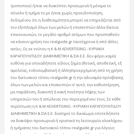
τροποποιεί ή/και να διακόπτει προσωρινά ή μόνιμα το
σύνολο ή τμήμα το με ή/και χωρίς προειδοποίηση,
δεδομένου ότι η διαθεσιμότητα μπορεί να επηρεάζεται από
τον εξοπλισμό όλων των μελών ή επισκεπτών άλλα δίκτυα
επικοινωνιών, το μεγάλο αριθμό ατόμων που προσπαθούν
να κάνουν χρήση του realguide.gr ταυτόχρονα ή από άλλες
αιτίες. Ως εκ τούτου η K & M ADVERTISING - ΚΥΡΙΑΚΗ
ΚΑΡΑΠΟΥΛΙΤΙΔΟΥ ΔΙΑΦΗΜΙΣΤΙΚΗ & ΣΙΑ Ε.Ε. δεν φέρει καμία
ευθύνη για οποιαδήποτε είδους ζημία (θετική, αποθετική, εξ
αμελείας, ενδοσυμβατική ή άλλη)προερχόμενη από τη χρήση
του δικτυακού τόπου realguide.gr ή την αδυναμία πρόσβασης
όλων των μελών και επισκεπτών σ’ αυτό, την καθυστέρηση,
μη παράδοση, διακοπή ή κακή ποιότητα λήψης των
υπηρεσιών του ή απώλειας του περιεχομένου τους. Σε κάθε
περίπτωση η K & M ADVERTISING - ΚΥΡΙΑΚΗ ΚΑΡΑΠΟΥΛΙΤΙΔΟΥ
ΔΙΑΦΗΜΙΣΤΙΚΗ & ΣΙΑ Ε.Ε. διατηρεί το δικαίωμα οποτεδήποτε
να διακόψει προσωρινά ή οριστικά τη λειτουργία ολοκλήρου
ή τμήματος του δικτυακού τόπου realguide.gr για λόγους