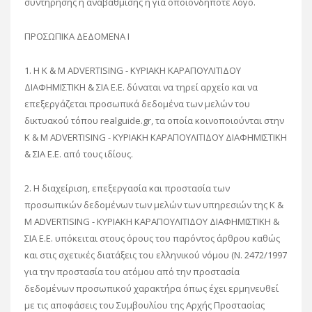
συντήρησης ή αναβάθμισης ή για οποιονδήποτε λόγο.
ΠΡΟΣΩΠΙΚΑ ΔΕΔΟΜΕΝΑ I
1. Η K & M ADVERTISING - ΚΥΡΙΑΚΗ ΚΑΡΑΠΟΥΛΙΤΙΔΟΥ
ΔΙΑΦΗΜΙΣΤΙΚΗ & ΣΙΑ Ε.Ε. δύναται να τηρεί αρχείο και να
επεξεργάζεται προσωπικά δεδομένα των μελών του
δικτυακού τόπου realguide.gr, τα οποία κοινοποιούνται στην
K & M ADVERTISING - ΚΥΡΙΑΚΗ ΚΑΡΑΠΟΥΛΙΤΙΔΟΥ ΔΙΑΦΗΜΙΣΤΙΚΗ
& ΣΙΑ Ε.Ε. από τους ιδίους.
2. Η διαχείριση, επεξεργασία και προστασία των
προσωπικών δεδομένων των μελών των υπηρεσιών της K &
M ADVERTISING - ΚΥΡΙΑΚΗ ΚΑΡΑΠΟΥΛΙΤΙΔΟΥ ΔΙΑΦΗΜΙΣΤΙΚΗ &
ΣΙΑ Ε.Ε. υπόκειται στους όρους του παρόντος άρθρου καθώς
και στις σχετικές διατάξεις του ελληνικού νόμου (Ν. 2472/1997
για την προστασία του ατόμου από την προστασία
δεδομένων προσωπικού χαρακτήρα όπως έχει ερμηνευθεί
με τις αποφάσεις του Συμβουλίου της Αρχής Προστασίας