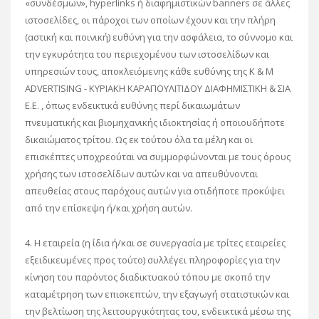
«συνδέσμων», hyperlinks ή διαφημιστικών banners σε άλλες
ιστοσελίδες, οι πάροχοι των οποίων έχουν και την πλήρη
(αστική και ποινική) ευθύνη για την ασφάλεια, το σύννομο και
την εγκυρότητα του περιεχομένου των ιστοσελίδων και
υπηρεσιών τους, αποκλειόμενης κάθε ευθύνης της K & M
ADVERTISING - ΚΥΡΙΑΚΗ ΚΑΡΑΠΟΥΛΙΤΙΔΟΥ ΔΙΑΦΗΜΙΣΤΙΚΗ & ΣΙΑ
Ε.Ε. , όπως ενδεικτικά ευθύνης περί δικαιωμάτων
πνευματικής και βιομηχανικής ιδιοκτησίας ή οποιουδήποτε
δικαιώματος τρίτου. Ως εκ τούτου όλα τα μέλη και οι
επισκέπτες υποχρεούται να συμμορφώνονται με τους όρους
χρήσης των ιστοσελίδων αυτών και να απευθύνονται
απευθείας στους παρόχους αυτών για οτιδήποτε προκύψει
από την επίσκεψη ή/και χρήση αυτών.
4. Η εταιρεία (η ίδια ή/και σε συνεργασία με τρίτες εταιρείες
εξειδικευμένες προς τούτο) συλλέγει πληροφορίες για την
κίνηση του παρόντος διαδικτυακού τόπου με σκοπό την
καταμέτρηση των επισκεπτών, την εξαγωγή στατιστικών και
την βελτίωση της λειτουργικότητας του, ενδεικτικά μέσω της