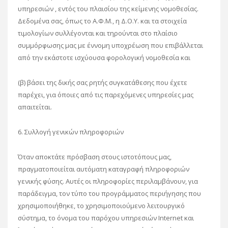
υπηρεσιών , εντός του πλαισίου της κείμενης νομοθεσίας.
Δεδομένα σας, όπως το Α.Φ.Μ., η Δ.Ο.Υ. και τα στοιχεία
τιμολογίων συλλέγονται και τηρούνται στο πλαίσιο
συμμόρφωσης μας με έννομη υποχρέωση που επιβάλλεται
από την εκάστοτε ισχύουσα φορολογική νομοθεσία και
(β) βάσει της δικής σας ρητής συγκατάθεσης που έχετε
παρέχει, για όποιες από τις παρεχόμενες υπηρεσίες μας
απαιτείται.
6. Συλλογή γενικών πληροφοριών
Όταν αποκτάτε πρόσβαση στους ιστοτόπους μας,
πραγματοποιείται αυτόματη καταγραφή πληροφοριών
γενικής φύσης. Αυτές οι πληροφορίες περιλαμβάνουν, για
παράδειγμα, τον τύπο του προγράμματος περιήγησης που
χρησιμοποιήθηκε, το χρησιμοποιούμενο λειτουργικό
σύστημα, το όνομα του παρόχου υπηρεσιών Internet και