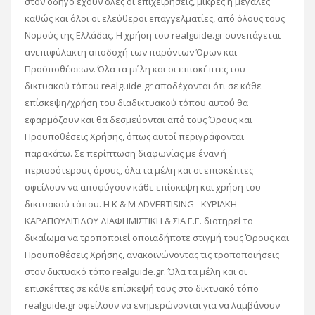
στον οδηγό έχουν όλες οι επιχειρήσεις, μικρές ή μεγάλες
καθώς και όλοι οι ελεύθεροι επαγγελματίες, από όλους τους
Νομούς της Ελλάδας. Η χρήση του realguide.gr συνεπάγεται
ανεπιφύλακτη αποδοχή των παρόντων Όρων και
Προϋποθέσεων. Όλα τα μέλη και οι επισκέπτες του
δικτυακού τόπου realguide.gr αποδέχονται ότι σε κάθε
επίσκεψη/χρήση του διαδικτυακού τόπου αυτού θα
εφαρμόζουν και θα δεσμεύονται από τους Όρους και
Προϋποθέσεις Χρήσης, όπως αυτοί περιγράφονται
παρακάτω. Σε περίπτωση διαφωνίας με έναν ή
περισσότερους όρους, όλα τα μέλη και οι επισκέπτες
οφείλουν να αποφύγουν κάθε επίσκεψη και χρήση του
δικτυακού τόπου. Η K & M ADVERTISING - ΚΥΡΙΑΚΗ
ΚΑΡΑΠΟΥΛΙΤΙΔΟΥ ΔΙΑΦΗΜΙΣΤΙΚΗ & ΣΙΑ Ε.Ε. διατηρεί το
δικαίωμα να τροποποιεί οποιαδήποτε στιγμή τους Όρους και
Προϋποθέσεις Χρήσης, ανακοινώνοντας τις τροποποιήσεις
στον δικτυακό τόπο realguide.gr. Όλα τα μέλη και οι
επισκέπτες σε κάθε επίσκεψή τους στο δικτυακό τόπο
realguide.gr οφείλουν να ενημερώνονται για να λαμβάνουν