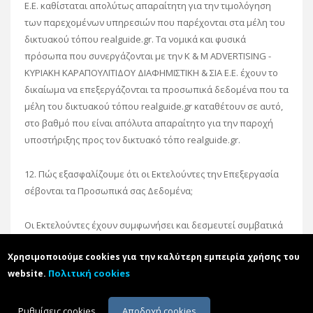
Ε.Ε. καθίσταται απολύτως απαραίτητη για την τιμολόγηση
των παρεχομένων υπηρεσιών που παρέχονται στα μέλη του
δικτυακού τόπου realguide.gr. Τα νομικά και φυσικά
πρόσωπα που συνεργάζονται με την K & M ADVERTISING -
ΚΥΡΙΑΚΗ ΚΑΡΑΠΟΥΛΙΤΙΔΟΥ ΔΙΑΦΗΜΙΣΤΙΚΗ & ΣΙΑ Ε.Ε. έχουν το
δικαίωμα να επεξεργάζονται τα προσωπικά δεδομένα που τα
μέλη του δικτυακού τόπου realguide.gr καταθέτουν σε αυτό,
στο βαθμό που είναι απόλυτα απαραίτητο για την παροχή
υποστήριξης προς τον δικτυακό τόπο realguide.gr.
12. Πώς εξασφαλίζουμε ότι οι Εκτελούντες την Επεξεργασία
σέβονται τα Προσωπικά σας Δεδομένα;
Οι Εκτελούντες έχουν συμφωνήσει και δεσμευτεί συμβατικά
με την εταιρεία μας
Χρησιμοποιούμε cookies για την καλύτερη εμπειρία χρήσης του
▪ να τηρούν εχεμύθεια,
Πολιτική cookies
website.
▪ να μη στέλνουν σε τρίτους Δεδομένα χωρίς την άδεια της
εταιρείας
Ρυθμίσεις cookies
Αποδοχή cookies