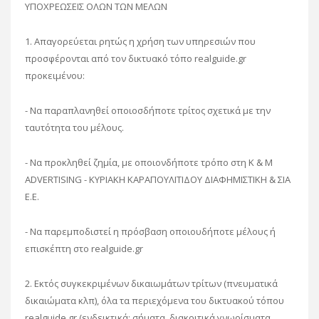
ΥΠΟΧΡΕΩΣΕΙΣ ΟΛΩΝ ΤΩΝ ΜΕΛΩΝ
1. Απαγορεύεται ρητώς η χρήση των υπηρεσιών που
προσφέρονται από τον δικτυακό τόπο realguide.gr
προκειμένου:
- Να παραπλανηθεί οποιοσδήποτε τρίτος σχετικά με την
ταυτότητα του μέλους.
- Να προκληθεί ζημία, με οποιονδήποτε τρόπο στη K & M
ADVERTISING - ΚΥΡΙΑΚΗ ΚΑΡΑΠΟΥΛΙΤΙΔΟΥ ΔΙΑΦΗΜΙΣΤΙΚΗ & ΣΙΑ
Ε.Ε.
- Να παρεμποδιστεί η πρόσβαση οποιουδήποτε μέλους ή
επισκέπτη στο realguide.gr
2. Eκτός συγκεκριμένων δικαιωμάτων τρίτων (πνευματικά
δικαιώματα κλπ), όλα τα περιεχόμενα του δικτυακού τόπου
realguide.gr (ενδεικτικά: σήματα, διακριτικά γνωρίσματα,