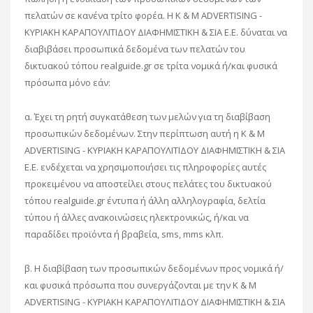
πελατών σε κανένα τρίτο φορέα. Η K & M ADVERTISING -
ΚΥΡΙΑΚΗ ΚΑΡΑΠΟΥΛΙΤΙΔΟΥ ΔΙΑΦΗΜΙΣΤΙΚΗ & ΣΙΑ Ε.Ε. δύναται να
διαβιβάσει προσωπικά δεδομένα των πελατών του
δικτυακού τόπου realguide.gr σε τρίτα νομικά ή/και φυσικά
πρόσωπα μόνο εάν:
α. Έχει τη ρητή συγκατάθεση των μελών για τη διαβίβαση
προσωπικών δεδομένων. Στην περίπτωση αυτή η K & M
ADVERTISING - ΚΥΡΙΑΚΗ ΚΑΡΑΠΟΥΛΙΤΙΔΟΥ ΔΙΑΦΗΜΙΣΤΙΚΗ & ΣΙΑ
Ε.Ε. ενδέχεται να χρησιμοποιήσει τις πληροφορίες αυτές
προκειμένου να αποστείλει στους πελάτες του δικτυακού
τόπου realguide.gr έντυπα ή άλλη αλληλογραφία, δελτία
τύπου ή άλλες ανακοινώσεις ηλεκτρονικώς, ή/και να
παραδίδει προϊόντα ή βραβεία, sms, mms κλπ.
β. Η διαβίβαση των προσωπικών δεδομένων προς νομικά ή/
και φυσικά πρόσωπα που συνεργάζονται με την K & M
ADVERTISING - ΚΥΡΙΑΚΗ ΚΑΡΑΠΟΥΛΙΤΙΔΟΥ ΔΙΑΦΗΜΙΣΤΙΚΗ & ΣΙΑ