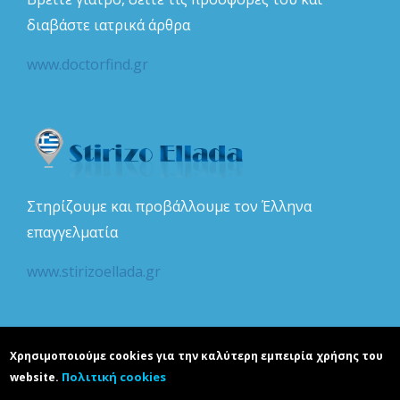
διαβάστε ιατρικά άρθρα
www.doctorfind.gr
Στηρίζουμε και προβάλλουμε τον Έλληνα
επαγγελματία
www.stirizoellada.gr
Χρησιμοποιούμε cookies για την καλύτερη εμπειρία χρήσης του
Πολιτική cookies
website.
Copyright © realguide.gr. Developed by
Karapoulitidou ltd
. All rights