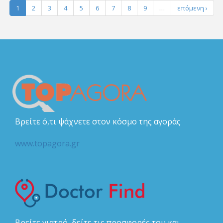
1
2
3
4
5
6
7
8
9
…
επόμενη ›
Βρείτε ό,τι ψάχνετε στον κόσμο της αγοράς
www.topagora.gr
Βρείτε γιατρό, δείτε τις προσφορές του και