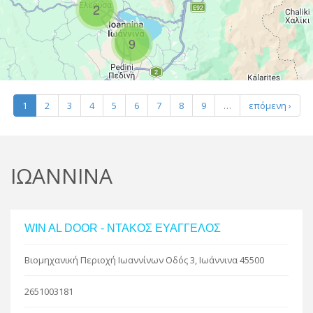
2
R
9
Leaflet
| Map data ©
Google
1
2
3
4
5
6
7
8
9
…
επόμενη ›
ΙΩΑΝΝΙΝΑ
WIN AL DOOR - ΝΤΑΚΟΣ ΕΥΑΓΓΕΛΟΣ
Βιομηχανική Περιοχή Ιωαννίνων Οδός 3, Ιωάννινα 45500
2651003181