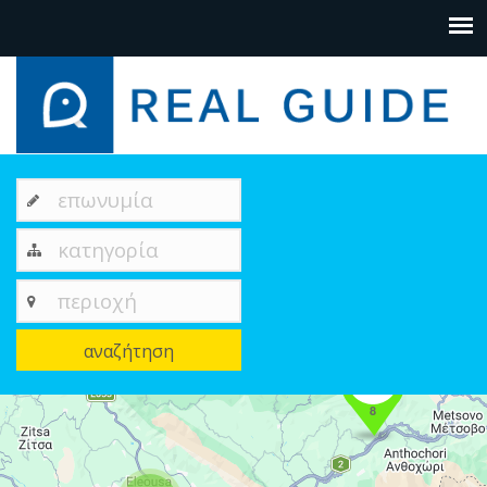
επωνυμία
κατηγορία
περιοχή
αναζήτηση
8
+
−