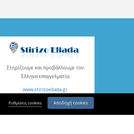
Στηρίζουμε και προβάλλουμε τον
Έλληνα επαγγελματία
www.stirizoellada.gr
Αποδοχή cookies
Ρυθμίσεις cookies
.Ε.Μ.Η.: 132386501000.