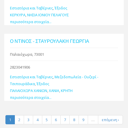
Εστιατόρια και Ταβέρνες
,
Έξοδος
ΚΕΡΚΥΡΑ
,
ΝΗΣΙΑ ΙΟΝΙΟΥ ΠΕΛΑΓΟΥΣ
περισσότερα στοιχεία...
Ο ΝΤΙΝΟΣ - ΣΤΑΥΡΟΥΛΑΚΗ ΓΕΩΡΓΙΑ
Παλαιόχωρα, 73001
2823041906
Εστιατόρια και Ταβέρνες
,
Μεζεδοπωλεία - Ουζερί -
Τσιπουράδικα
,
Έξοδος
ΠΑΛΑΙΟΧΩΡΑ ΧΑΝΙΩΝ
,
ΧΑΝΙΑ
,
ΚΡΗΤΗ
περισσότερα στοιχεία...
1
2
3
4
5
6
7
8
9
…
επόμενη ›