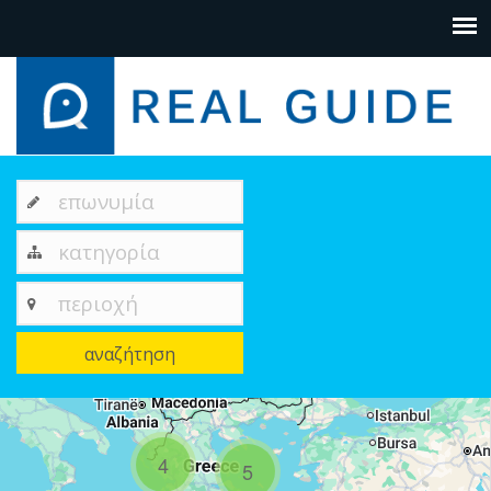
επωνυμία
κατηγορία
περιοχή
αναζήτηση
+
−
4
5