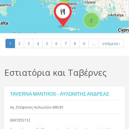
R
2
12
Leaflet
| Map data ©
Google
1
2
3
4
5
6
7
8
9
…
επόμενη ›
Εστιατόρια και Ταβέρνες
TAVERNA MANTHOS - ΑΥΛΩΝΙΤΗΣ ΑΝΔΡΕΑΣ
Αγ. Στέφανος Αυλιωτών 490 81
6937255112