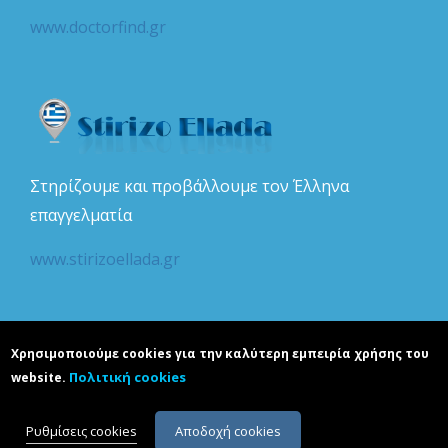
www.doctorfind.gr
Στηρίζουμε και προβάλλουμε τον Έλληνα
επαγγελματία
www.stirizoellada.gr
Χρησιμοποιούμε cookies για την καλύτερη εμπειρία χρήσης του
Πολιτική cookies
website.
Copyright © realguide.gr. Developed by
Karapoulitidou ltd
. All rights
reserved. ΑΡΙΘΜΟΣ Γ.Ε.Μ.Η.: 132386501000.
Ρυθμίσεις cookies
Αποδοχή cookies