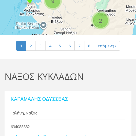
9
R
2
Leaflet
| Map data ©
Google
1
2
3
4
5
6
7
8
επόμενη ›
ΝΑΞΟΣ ΚΥΚΛΑΔΩΝ
ΚΑΡΑΜΑΛΗΣ ΟΔΥΣΣΕΑΣ
Γαλήνη, Νάξος
6940888821