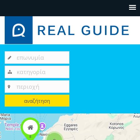
επωνυμία
κατηγορία
περιοχή
αναζήτηση
+
−
8