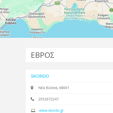
ΕΒΡΟΣ
SKORDO
Νέα Βύσσα, 68001
2552072247
www.skordo.gr