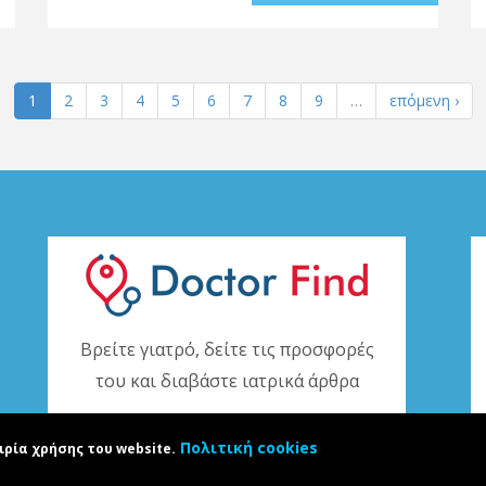
1
2
3
4
5
6
7
8
9
…
επόμενη ›
Βρείτε γιατρό, δείτε τις προσφορές
του και διαβάστε ιατρικά άρθρα
www.doctorfind.gr
Πολιτική cookies
ιρία χρήσης του website.