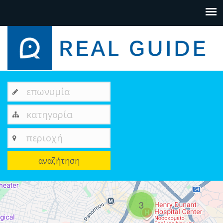
επωνυμία
κατηγορία
περιοχή
αναζήτηση
+
3
−