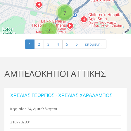
R
7
2
Leaflet
| Map data ©
Google
1
2
3
4
5
6
επόμενη ›
ΑΜΠΕΛΟΚΗΠΟΙ ΑΤΤΙΚΗΣ
ΧΡΕΛΙΑΣ ΓΕΩΡΓΙΟΣ - ΧΡΕΛΙΑΣ ΧΑΡΑΛΑΜΠΟΣ
Κηφισίας 24, Αμπελόκηποι
2107702801