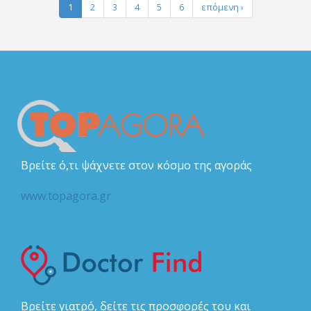
1
2
3
4
5
6
επόμενη ›
Βρείτε ό,τι ψάχνετε στον κόσμο της αγοράς
www.topagora.gr
Βρείτε γιατρό, δείτε τις προσφορές του και