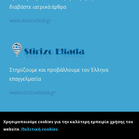
διαβάστε ιατρικά άρθρα
www.doctorfind.gr
Στηρίζουμε και προβάλλουμε τον Έλληνα
επαγγελματία
www.stirizoellada.gr
Χρησιμοποιούμε cookies για την καλύτερη εμπειρία χρήσης του
Πολιτική cookies
website.
Copyright © realguide.gr. Developed by
Karapoulitidou ltd
. All rights