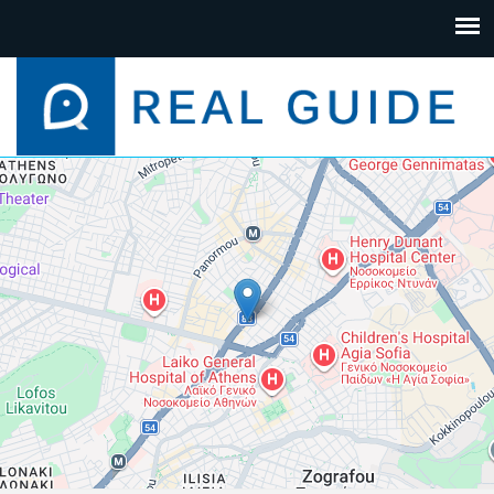
+
−
Leaflet
| Map data ©
Google