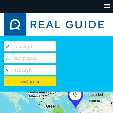
επωνυμία
κατηγορία
περιοχή
αναζήτηση
+
9
−