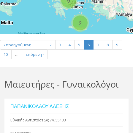
9
R
2
Leaflet
| Map data ©
Google
‹ προηγούμενη
…
2
3
4
5
6
7
8
9
10
…
επόμενη ›
Μαιευτήρες - Γυναικολόγοι
ΠΑΠΑΝΙΚΟΛΑΟΥ ΑΛΕΞΗΣ
Εθνικής Αντιστάσεως 74, 55133