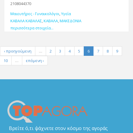
2108044370
Μαιευτήρες - Γυναικολόγοι
,
Υγεία
ΚΑΒΑΛΑ ΚΑΒΑΛΑΣ
,
ΚΑΒΑΛΑ
,
ΜΑΚΕΔΟΝΙΑ
περισσότερα στοιχεία...
‹ προηγούμενη
…
2
3
4
5
6
7
8
9
10
…
επόμενη ›
Βρείτε ό,τι ψάχνετε στον κόσμο της αγοράς