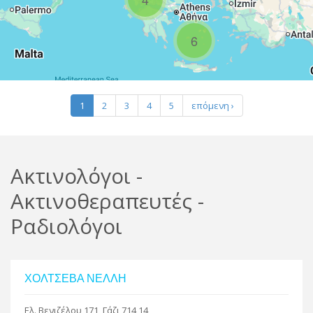
R
6
Leaflet
| Map data ©
Google
1
2
3
4
5
επόμενη ›
Ακτινολόγοι -
Ακτινοθεραπευτές -
Ραδιολόγοι
ΧΟΛΤΣΕΒΑ ΝΕΛΛΗ
Ελ. Βενιζέλου 171, Γάζι 714 14