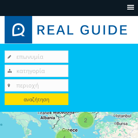
επωνυμία
κατηγορία
περιοχή
αναζήτηση
2
+
−
4