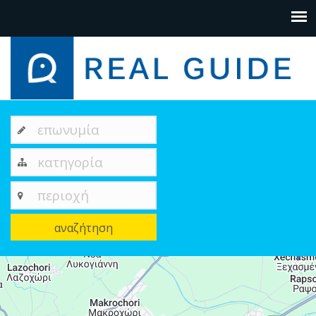
επωνυμία
κατηγορία
περιοχή
αναζήτηση
4
+
−