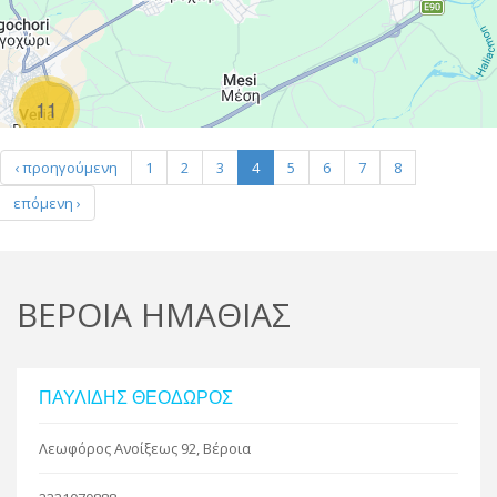
R
11
Leaflet
| Map data ©
Google
‹ προηγούμενη
1
2
3
4
5
6
7
8
επόμενη ›
ΒΕΡΟΙΑ ΗΜΑΘΙΑΣ
ΠΑΥΛΙΔΗΣ ΘΕΟΔΩΡΟΣ
Λεωφόρος Ανοίξεως 92, Βέροια