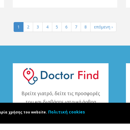
1
2
3
4
5
6
7
8
επόμενη ›
Βρείτε γιατρό, δείτε τις προσφορές
του και διαβάστε ιατρικά άρθρα
Πολιτική cookies
ιρία χρήσης του website.
www.doctorfind.gr