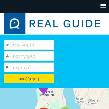
επωνυμία
κατηγορία
περιοχή
αναζήτηση
10
+
−