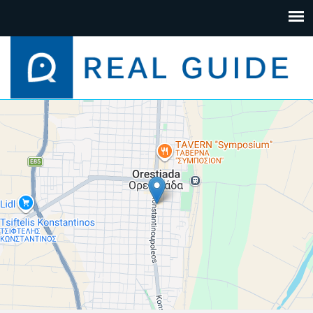
+
−
Leaflet
| Map data ©
Google