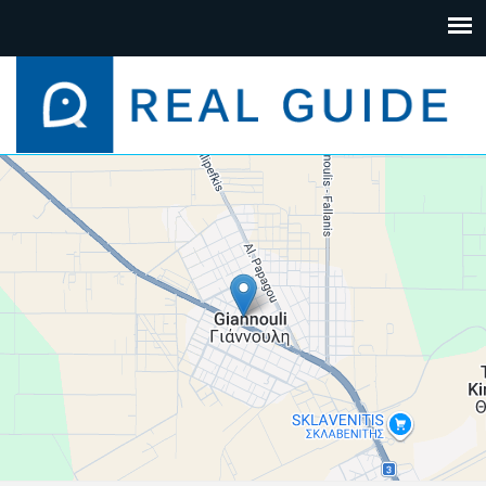
+
−
Leaflet
| Map data ©
Google