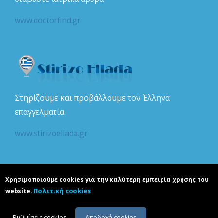
www.doctorfind.gr
Στηρίζουμε και προβάλλουμε τον Έλληνα
επαγγελματία
www.stirizoellada.gr
Χρησιμοποιούμε cookies για την καλύτερη εμπειρία χρήσης του
Πολιτική cookies
website.
Copyright © realguide.gr. Developed by
Karapoulitidou ltd
. All rights
reserved. ΑΡΙΘΜΟΣ Γ.Ε.Μ.Η.: 132386501000.
Ρυθμίσεις cookies
Αποδοχή cookies