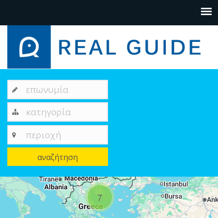
επωνυμία
κατηγορία
περιοχή
αναζήτηση
+
7
−