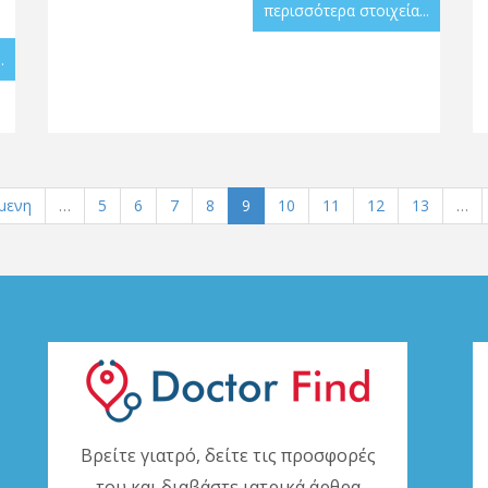
περισσότερα στοιχεία...
.
μενη
…
5
6
7
8
9
10
11
12
13
…
Βρείτε γιατρό, δείτε τις προσφορές
του και διαβάστε ιατρικά άρθρα