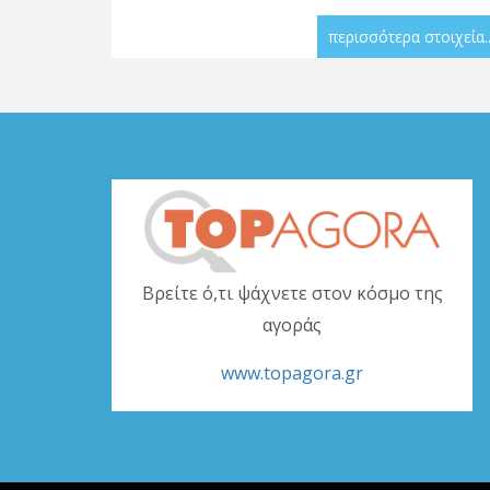
περισσότερα στοιχεία..
Βρείτε ό,τι ψάχνετε στον κόσμο της
αγοράς
www.topagora.gr