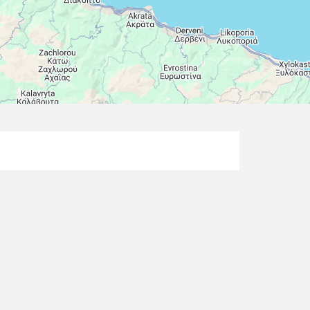
Leaflet
| Map data ©
Google