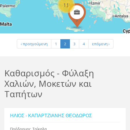
R
11
7
Leaflet
| Map data ©
Google
‹ προηγούμενη
1
2
3
4
επόμενη ›
Καθαρισμός - Φύλαξη
Χαλιών, Μοκετών και
Ταπήτων
ΗΛΙΟΣ - ΚΑΠΑΡΤΖΙΑΝΗΣ ΘΕΟΔΩΡΟΣ
Πρόδρομος, Τρίκαλα