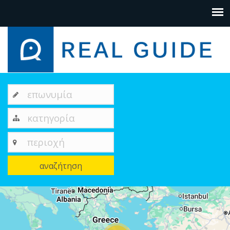
επωνυμία
κατηγορία
περιοχή
αναζήτηση
+
−