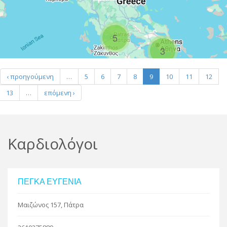
R
5
3
Leaflet
| Map data ©
Google
‹ προηγούμενη
…
5
6
7
8
9
10
11
12
13
…
επόμενη ›
Καρδιολόγοι
ΠΕΓΚΑ ΕΥΓΕΝΙΑ
Μαιζώνος 157, Πάτρα