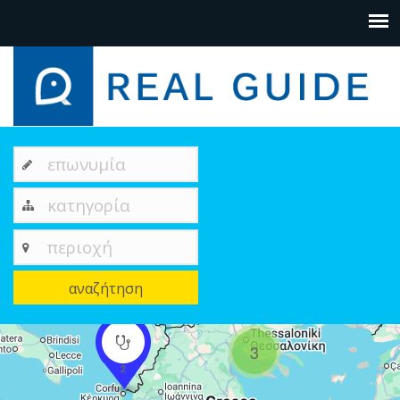
επωνυμία
κατηγορία
περιοχή
αναζήτηση
+
3
2
−