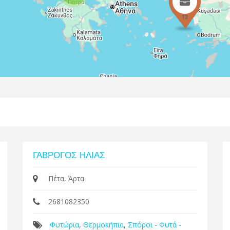
12
ΓΑΒΡΟΓΟΣ ΗΛΙΑΣ
Πέτα, Άρτα
2681082350
Φυτώρια
,
Θερμοκήπια
,
Σπόροι - Φυτά -