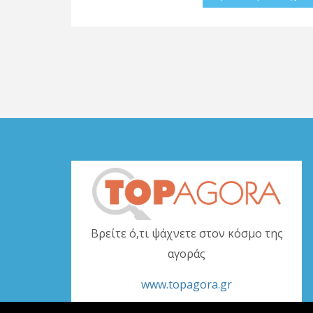
Βρείτε ό,τι ψάχνετε στον κόσμο της
αγοράς
www.topagora.gr