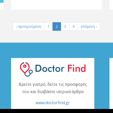
‹ προηγούμενη
1
2
3
4
επόμενη ›
Βρείτε γιατρό, δείτε τις προσφορές
του και διαβάστε ιατρικά άρθρα
www.doctorfind.gr