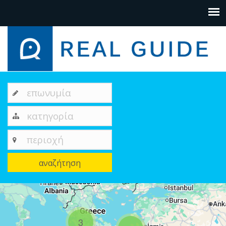
επωνυμία
κατηγορία
περιοχή
αναζήτηση
+
−
3