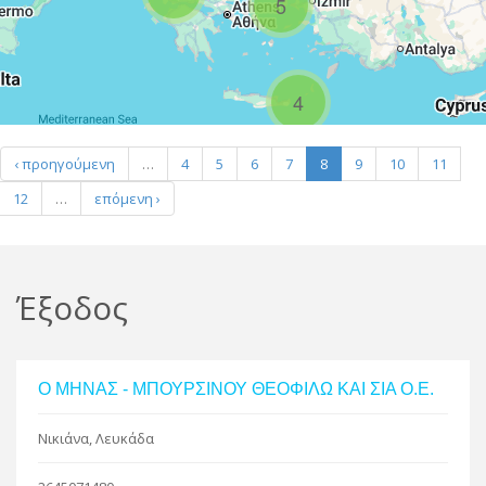
5
R
4
Leaflet
| Map data ©
Google
‹ προηγούμενη
…
4
5
6
7
8
9
10
11
12
…
επόμενη ›
Έξοδος
Ο ΜΗΝΑΣ - ΜΠΟΥΡΣΙΝΟΥ ΘΕΟΦΙΛΩ ΚΑΙ ΣΙΑ Ο.Ε.
Νικιάνα, Λευκάδα