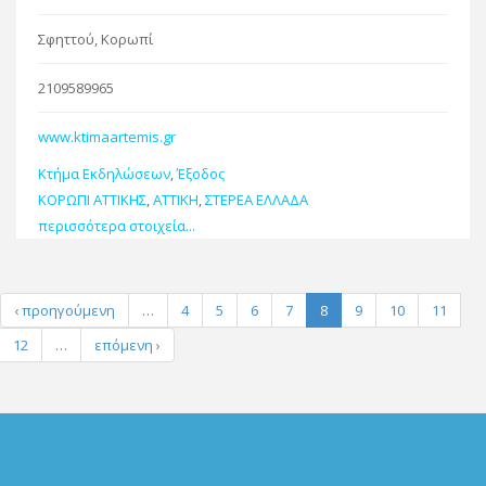
Σφηττού, Κορωπί
2109589965
www.ktimaartemis.gr
Κτήμα Εκδηλώσεων
,
Έξοδος
ΚΟΡΩΠΙ ΑΤΤΙΚΗΣ
,
ΑΤΤΙΚΗ
,
ΣΤΕΡΕΑ ΕΛΛΑΔΑ
περισσότερα στοιχεία...
‹ προηγούμενη
…
4
5
6
7
8
9
10
11
12
…
επόμενη ›