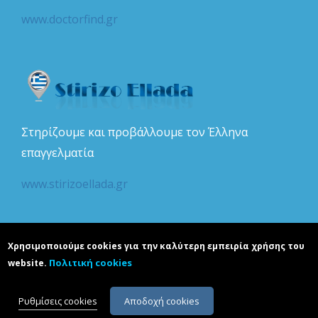
www.doctorfind.gr
Στηρίζουμε και προβάλλουμε τον Έλληνα
επαγγελματία
www.stirizoellada.gr
Χρησιμοποιούμε cookies για την καλύτερη εμπειρία χρήσης του
Πολιτική cookies
website.
Copyright © realguide.gr. Developed by
Karapoulitidou ltd
. All rights
reserved. ΑΡΙΘΜΟΣ Γ.Ε.Μ.Η.: 132386501000.
Ρυθμίσεις cookies
Αποδοχή cookies