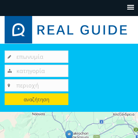
επωνυμία
κατηγορία
περιοχή
αναζήτηση
+
−
1