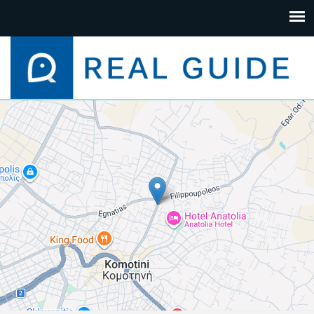
+
−
Leaflet
| Map data ©
Google