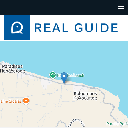
+
−
Leaflet
| Map data ©
Google