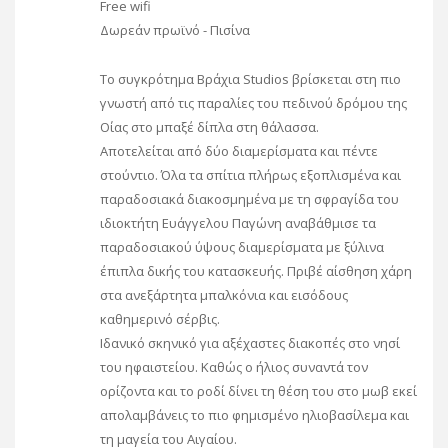
Free wifi
Δωρεάν πρωϊνό - Πισίνα
Το συγκρότημα Βράχια Studios βρίσκεται στη πιο
γνωστή από τις παραλίες του πεδινού δρόμου της
Οίας στο μπαξέ δίπλα στη θάλασσα.
Αποτελείται από δύο διαμερίσματα και πέντε
στούντιο. Όλα τα σπίτια πλήρως εξοπλισμένα και
παραδοσιακά διακοσμημένα με τη σφραγίδα του
ιδιοκτήτη Ευάγγελου Παγώνη αναβάθμισε τα
παραδοσιακού ύψους διαμερίσματα με ξύλινα
έπιπλα δικής του κατασκευής. Πριβέ αίσθηση χάρη
στα ανεξάρτητα μπαλκόνια και εισόδους
καθημερινό σέρβις.
Ιδανικό σκηνικό για αξέχαστες διακοπές στο νησί
του ηφαιστείου. Καθώς ο ήλιος συναντά τον
ορίζοντα και το ροδί δίνει τη θέση του στο μωβ εκεί
απολαμβάνεις το πιο φημισμένο ηλιοβασίλεμα και
τη μαγεία του Αιγαίου.