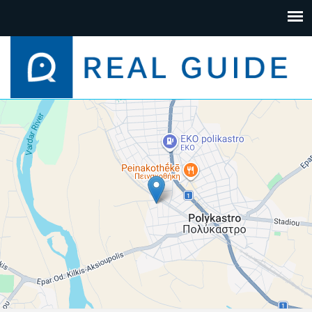
+
−
Leaflet
| Map data ©
Google