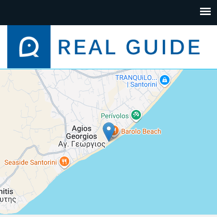
+
−
Leaflet
| Map data ©
Google