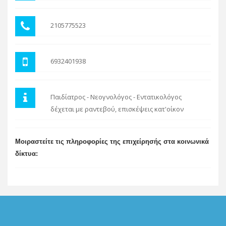
2105775523
6932401938
Παιδίατρος - Νεογνολόγος - Εντατικολόγος
δέχεται με ραντεβού, επισκέψεις κατ'οίκον
Μοιραστείτε τις πληροφορίες της επιχείρησής στα κοινωνικά
δίκτυα: