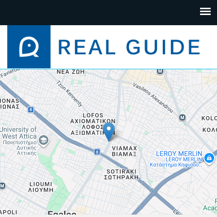
+
−
Leaflet
| Map data ©
Google