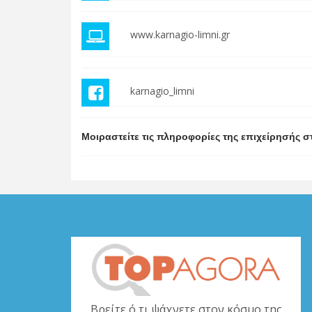
www.karnagio-limni.gr
karnagio_limni
Μοιραστείτε τις πληροφορίες της επιχείρησής σ
Βρείτε ό,τι ψάχνετε στον κόσμο της