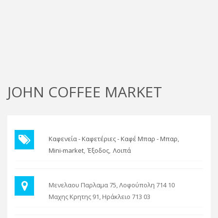
JOHN COFFEE MARKET
Καφενεία - Καφετέριες - Καφέ Μπαρ - Μπαρ
Mini-market
Έξοδος
Λοιπά
Μενελαου Παρλαμα 75, Λοφούπολη 714 10
Μαχης Κρητης 91, Ηράκλειο 713 03