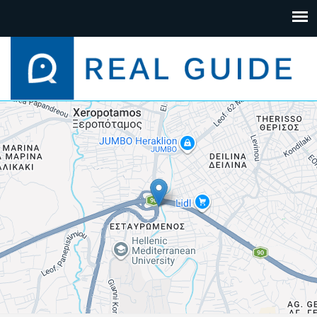
+
−
Leaflet
| Map data ©
Google