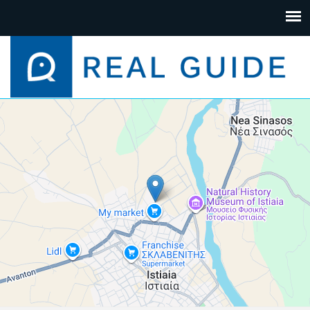
+
−
Leaflet
| Map data ©
Google