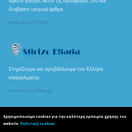
Βρείτε γιατρό, δείτε τις προσφορές του και
διαβάστε ιατρικά άρθρα
www.doctorfind.gr
Στηρίζουμε και προβάλλουμε τον Έλληνα
επαγγελματία
www.stirizoellada.gr
Χρησιμοποιούμε cookies για την καλύτερη εμπειρία χρήσης του
Πολιτική cookies
website.
Copyright © realguide.gr. Developed by
Karapoulitidou ltd
. All rights