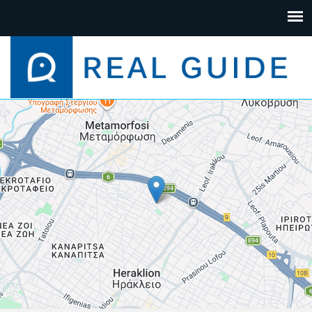
+
−
Leaflet
| Map data ©
Google