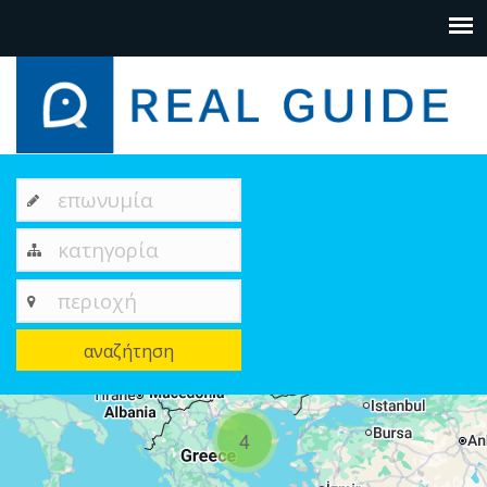
επωνυμία
κατηγορία
περιοχή
αναζήτηση
+
4
−