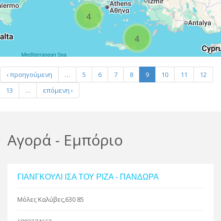
R
4
4
Leaflet
| Map data ©
Google
‹ προηγούμενη
…
5
6
7
8
9
10
11
12
13
…
επόμενη ›
Αγορά - Εμπόριο
ΓΙΑΝΓΚΟΥΛΙ ΙΣΑ ΤΟΥ ΡΙΖΑ - ΠΑΝΔΩΡΑ
Μόλες Καλύβες,630 85