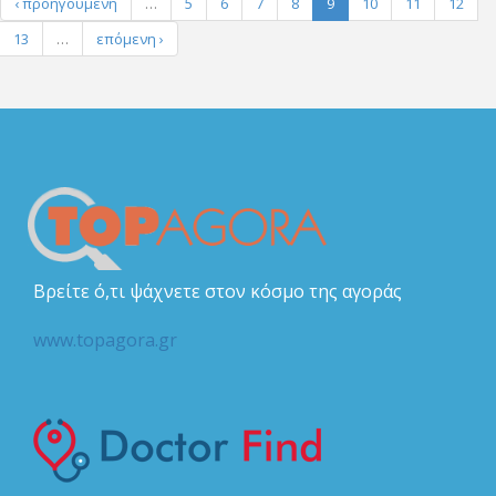
‹ προηγούμενη
…
5
6
7
8
9
10
11
12
13
…
επόμενη ›
Βρείτε ό,τι ψάχνετε στον κόσμο της αγοράς
www.topagora.gr