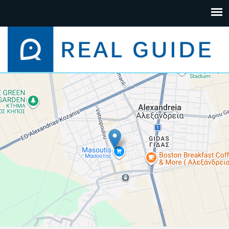
+
−
Leaflet
| Map data ©
Google