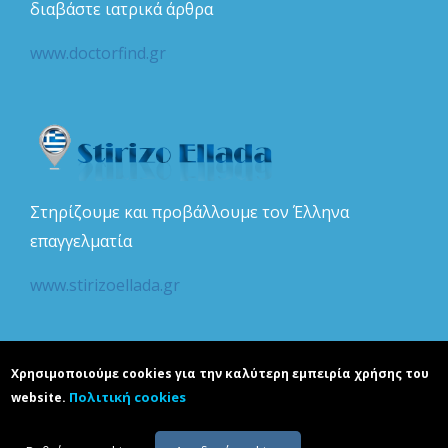
διαβάστε ιατρικά άρθρα
www.doctorfind.gr
Στηρίζουμε και προβάλλουμε τον Έλληνα
επαγγελματία
www.stirizoellada.gr
Χρησιμοποιούμε cookies για την καλύτερη εμπειρία χρήσης του
Πολιτική cookies
website.
Copyright © realguide.gr. Developed by
Karapoulitidou ltd
. All rights