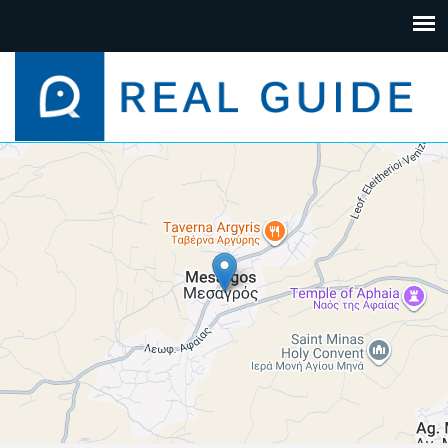
+
−
Leaflet
| Map data ©
Google