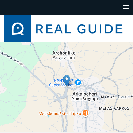
+
−
Leaflet
| Map data ©
Google